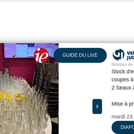
GUIDE DU LIVE
Nombre de v
Stock d'e
coupes à
2 Seaux
Mise à pr
chevron_right
mardi 23 
DIAP