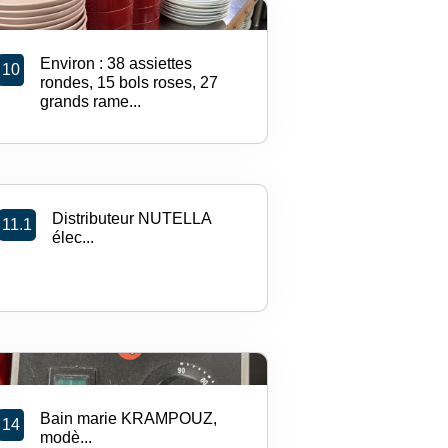
Environ : 38 assiettes
10
rondes, 15 bols roses, 27
grands rame...
Distributeur NUTELLA
11.1
élec...
Bain marie KRAMPOUZ,
14
modè...