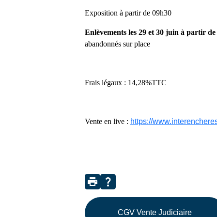
Exposition à partir de 09h30
Enlèvements les 29 et 30 juin à partir de
abandonnés sur place
Frais légaux : 14,28%TTC
Vente en live :
https://www.interencheres
print
question_mark
CGV Vente Judiciaire