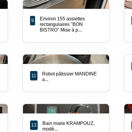
Environ 155 assiettes
9
rectangulaires "BON
BISTRO" Mise à p...
Robot pâtissier MANDINE
11
a...
Bain marie KRAMPOUZ,
13
modè...