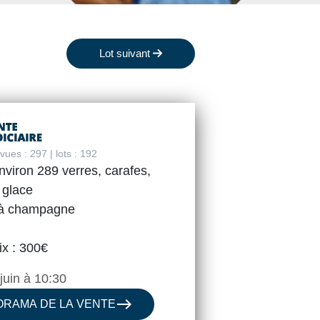
Lot suivant
ues : 297 | lots : 192
nviron 289 verres, carafes,
 glace
 à champagne
ix : 300€
juin à 10:30
east
ORAMA DE LA VENTE