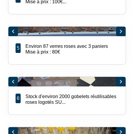
Mise à prix : 100€...
chevron_left
chevron_right
Environ 87 verres roses avec 3 paniers
5
Mise à prix : 80€
chevron_left
chevron_right
Stock d'environ 2000 gobelets réutilisables
6
roses logotés SU...
chevron_left
chevron_right