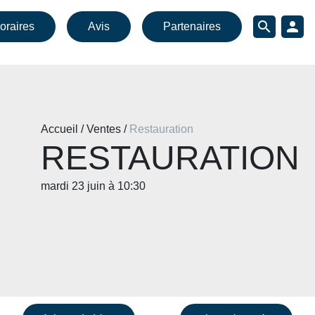
search
person
oraires
Avis
Partenaires
Accueil / Ventes /
Restauration
RESTAURATION
mardi 23 juin à 10:30