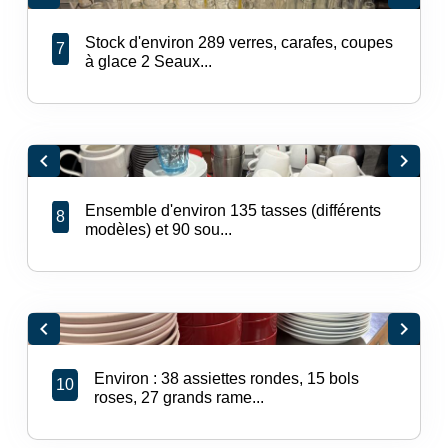
Stock d'environ 289 verres, carafes, coupes
7
à glace 2 Seaux...
chevron_left
chevron_right
Ensemble d'environ 135 tasses (différents
8
modèles) et 90 sou...
chevron_left
chevron_right
Environ : 38 assiettes rondes, 15 bols
10
roses, 27 grands rame...