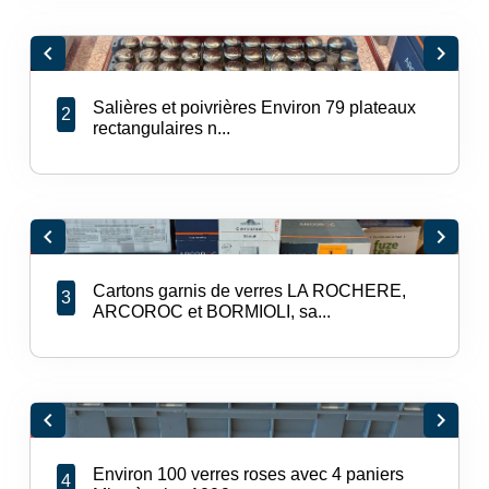
chevron_left
chevron_right
Salières et poivrières Environ 79 plateaux
2
rectangulaires n...
chevron_left
chevron_right
Cartons garnis de verres LA ROCHERE,
3
ARCOROC et BORMIOLI, sa...
chevron_left
chevron_right
Environ 100 verres roses avec 4 paniers
4