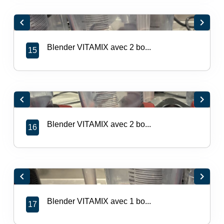
chevron_left
chevron_right
Blender VITAMIX avec 2 bo...
15
chevron_left
chevron_right
Blender VITAMIX avec 2 bo...
16
chevron_left
chevron_right
Blender VITAMIX avec 1 bo...
17