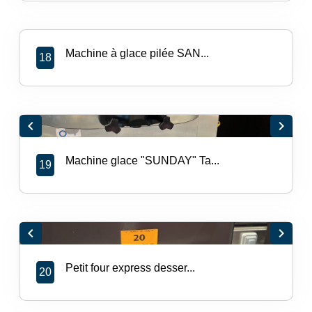
Machine à glace pilée SAN...
18
chevron_left
chevron_right
Machine glace "SUNDAY" Ta...
19
chevron_left
chevron_right
Petit four express desser...
20