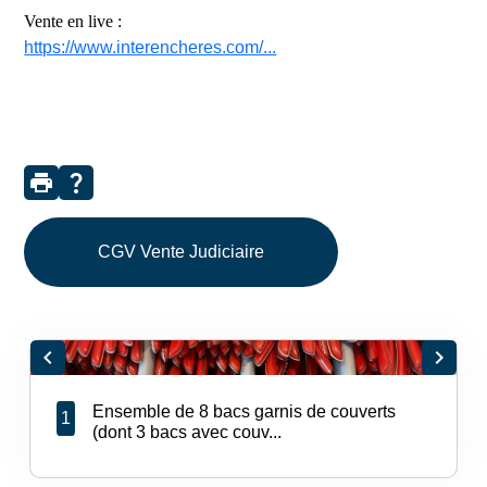
Vente en live :
https://www.interencheres.com/...
print
question_mark
CGV Vente Judiciaire
chevron_left
chevron_right
Ensemble de 8 bacs garnis de couverts
1
(dont 3 bacs avec couv...