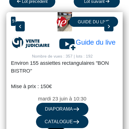
Lot précédent
Lot suivant
9
GUIDE DU LIVE
chevron_left
chevron_right
youtube_activity
Guide du live
Nombre de vues : 357 | lots : 192
Environ 155 assiettes rectangulaires "BON
BISTRO"
Mise à prix : 150€
mardi 23 juin à 10:30
east
DIAPORAMA
east
CATALOGUE