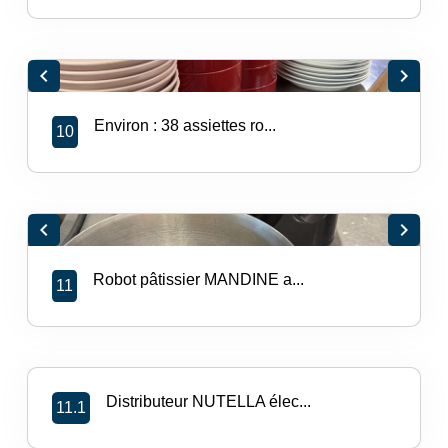
chevron_left
chevron_right
Environ : 38 assiettes ro...
10
chevron_left
chevron_right
Robot pâtissier MANDINE a...
11
Distributeur NUTELLA élec...
11.1