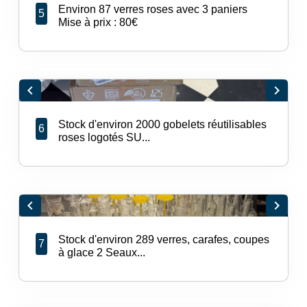
Environ 87 verres roses avec 3 paniers
5
Mise à prix : 80€
chevron_left
chevron_right
Stock d'environ 2000 gobelets réutilisables
6
roses logotés SU...
chevron_left
chevron_right
Stock d'environ 289 verres, carafes, coupes
7
à glace 2 Seaux...