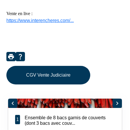
Vente en live :
https://www.interencheres.com/...
print
question_mark
CGV Vente Judiciaire
chevron_left
chevron_right
Ensemble de 8 bacs garnis de couverts
1
(dont 3 bacs avec couv...