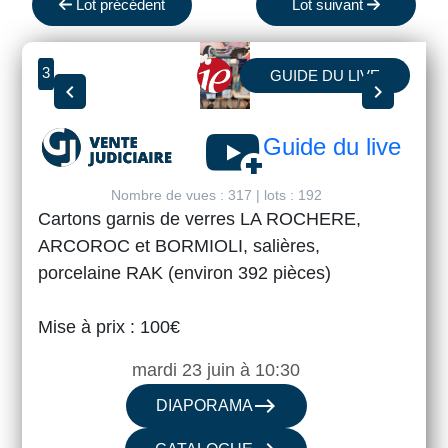
Lot précédent
Lot suivant
3
GUIDE DU LIVE
chevron_left
chevron_right
youtube_activity
Guide du live
Nombre de vues : 317 | lots : 192
Cartons garnis de verres LA ROCHERE,
ARCOROC et BORMIOLI, salières,
porcelaine RAK (environ 392 pièces)
Mise à prix : 100€
mardi 23 juin à 10:30
east
DIAPORAMA