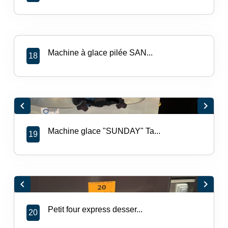
Machine à glace pilée SAN...
18
chevron_left
chevron_right
Machine glace "SUNDAY" Ta...
19
chevron_left
chevron_right
Petit four express desser...
20