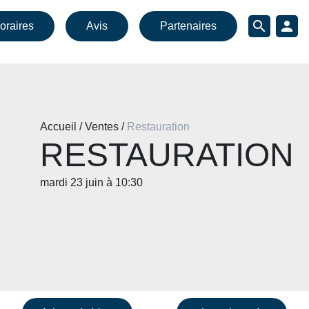
search
person
oraires
Avis
Partenaires
Accueil / Ventes /
Restauration
RESTAURATION
mardi 23 juin à 10:30