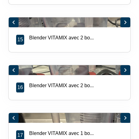
chevron_left
chevron_right
Blender VITAMIX avec 2 bo...
15
chevron_left
chevron_right
Blender VITAMIX avec 2 bo...
16
chevron_left
chevron_right
Blender VITAMIX avec 1 bo...
17