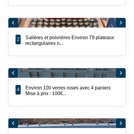
chevron_left
chevron_right
Salières et poivrières Environ 79 plateaux
2
rectangulaires n...
chevron_left
chevron_right
Environ 100 verres roses avec 4 paniers
4
Mise à prix : 100€...
chevron_left
chevron_right