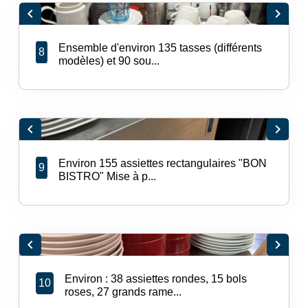
chevron_left
chevron_right
Ensemble d'environ 135 tasses (différents
8
modèles) et 90 sou...
chevron_left
chevron_right
Environ 155 assiettes rectangulaires "BON
9
BISTRO" Mise à p...
chevron_left
chevron_right
Environ : 38 assiettes rondes, 15 bols
10
roses, 27 grands rame...