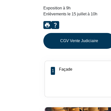
Exposition à 9h
Enlèvements le 15 juillet à 10h
print
question_mark
CGV Vente Judiciaire
Façade
1