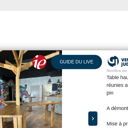
GUIDE DU LIVE
Nombre de v
Table hau
réunies a
pin
A démont
chevron_right
Mise à pr