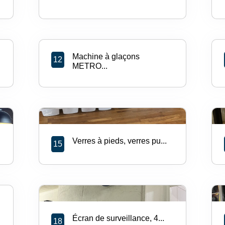
Machine à glaçons
12
METRO...
Verres à pieds, verres pu...
15
Écran de surveillance, 4...
18