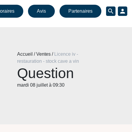
search
person
oraires
Avis
Partenaires
Accueil / Ventes /
Licence iv -
restauration - stock cave a vin
Question
mardi 08 juillet à 09:30