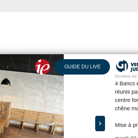
GUIDE DU LIVE
Nombre de v
4 Bancs e
réunis pa
centre fo
chêne ma
chevron_right
Mise à pr