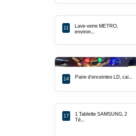
Lave-verre METRO,
11
environ...
Paire d'enceintes LD, cai...
14
1 Tablette SAMSUNG, 2
17
Té...