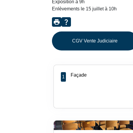
Exposition à 9h
Enlèvements le 15 juillet à 10h
print
question_mark
CGV Vente Judiciaire
Façade
1