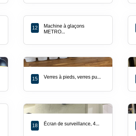
Machine à glaçons
12
METRO...
Verres à pieds, verres pu...
15
Écran de surveillance, 4...
18