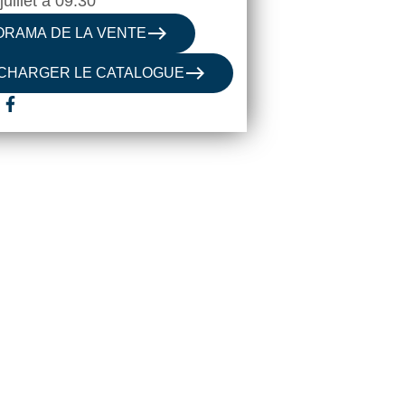
juillet à 09:30
east
ORAMA DE LA VENTE
east
CHARGER LE CATALOGUE