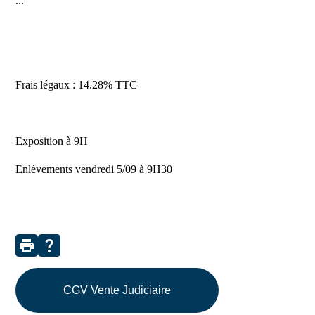
...
Frais légaux : 14.28% TTC
Exposition à 9H
Enlèvements vendredi 5/09 à 9H30
print
question_mark
CGV Vente Judiciaire