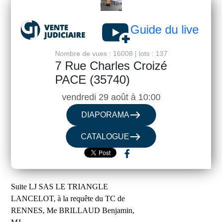
youtube_activity
Guide du live
Nombre de vues : 16008 | lots : 137
7 Rue Charles Croizé
PACE (35740)
vendredi 29 août à 10:00
east
DIAPORAMA
east
CATALOGUE
Suite LJ SAS LE TRIANGLE
LANCELOT, à la requête du TC de
RENNES, Me BRILLAUD Benjamin,