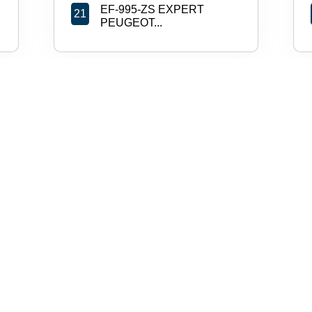
EF-995-ZS EXPERT
21
PEUGEOT...
I
CE-848-LX CLIO III 1.5 D...
24
DE-982-YM MASTER
28
RENAULT...