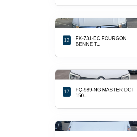
FK-731-EC FOURGON
12
BENNE T...
FQ-989-NG MASTER DCI
17
150...