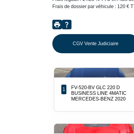
Frais de dossier par véhicule : 120 € 
print
question_mark
CGV Vente Judiciaire
FV-520-BV GLC 220 D
1
BUSINESS LINE 4MATIC
MERCEDES-BENZ 2020