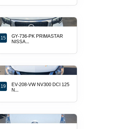
GY-736-PK PRIMASTAR
15
NISSA...
EV-208-VW NV300 DCI 125
19
N...