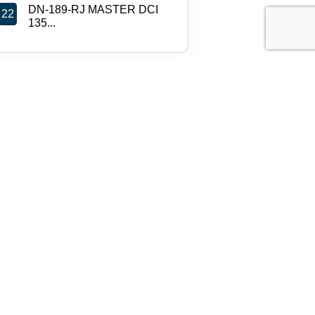
DN-189-RJ MASTER DCI
22
135...
AB-992-FN Fourgon frigori...
26
DN-201-RJ PARTNER 1.6
29
HDI...