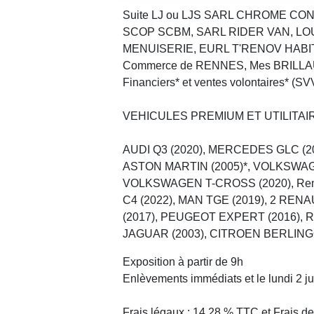
Suite LJ ou LJS SARL CHROME C
SCOP SCBM, SARL RIDER VAN, LO
MENUISERIE, EURL T'RENOV HABITAT,
Commerce de RENNES, Mes BRILLAUD,
Financiers* et ventes volontaires* (
VEHICULES PREMIUM ET UTILITAI
AUDI Q3 (2020), MERCEDES GLC (2
ASTON MARTIN (2005)*, VOLKSW
VOLKSWAGEN T-CROSS (2020), Rem
C4 (2022), MAN TGE (2019), 2 RE
(2017), PEUGEOT EXPERT (2016), 
JAGUAR (2003), CITROEN BERLINGO
Exposition à partir de 9h
Enlèvements immédiats et le lundi 2 ju
Frais légaux : 14.28 % TTC et Frais 