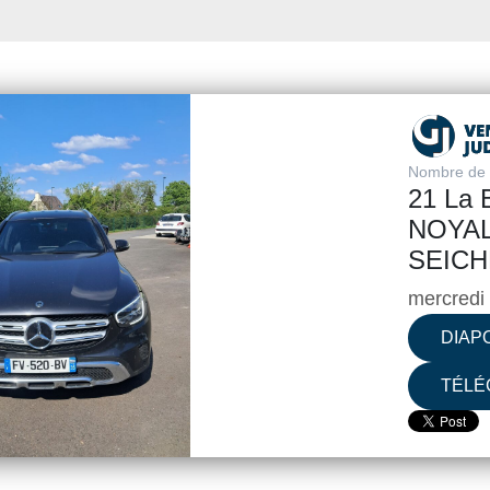
Nombre de v
21 La B
NOYAL
SEICH
mercredi
DIAP
TÉLÉ