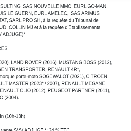
ONSULTING, SAS NOUVELLE MMO, EURL GO-MAN,
UIS LE GUERN, EURL AMELEC, SAS ARIMUS
 SARL PRO SH, à la requête du Tribunal de
 COLLIN MJ et à la requête d'Etablissements
SVV ADJUGE)*
RES
020), LAND ROVER (2016), MUSTANG BOSS (2012),
AGEN TRANSPORTER, RENAULT 4R*,
orque porte-moto SOGEWALOT (2021), CITROEN
NAULT MASTER (2023* / 2007), RENAULT MEGANE
RENAULT CLIO (2012), PEUGEOT PARTNER (2011),
 (2004).
in (10h-13h)
de vente SVV ADJUGE *: 24 % TTC.