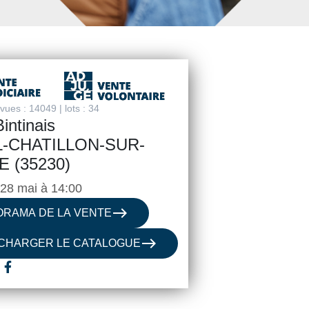
ues : 14049 | lots : 34
intinais
-CHATILLON-SUR-
E (35230)
 28 mai à 14:00
east
ORAMA DE LA VENTE
east
CHARGER LE CATALOGUE