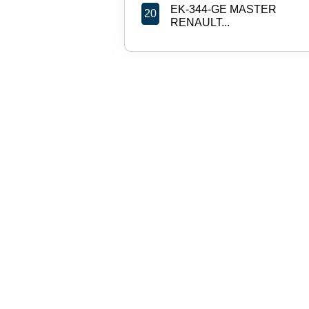
EK-344-GE MASTER
20
RENAULT...
EP-907-NR MEGANE 4 DC
23
11...
DE-998-YM MASTER DCI
27
150...