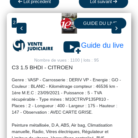
Lot précédent
Lot suivant
2
GUIDE DU LIVE
chevron_left
chevron_right
youtube_activity
Guide du live
Nombre de vues : 1100 | lots : 95
C3 1.5 BHDI - CITROEN
Genre : VASP
- Carrosserie : DERIV VP
- Energie : GO
-
Couleur : BLANC
- Kilométrage compteur : 46536 km
-
1ère M.E.C : 23/09/2021
- Puissance : 5
- TVA
récupérable
- Type mines : M10CTRVP135P810
-
Places : 2
- Longueur : 400
- Largeur : 175
- Hauteur :
147
- Observation : AVEC CARTE GRISE.
Peinture métallisée, D.A, ABS, Air bag, Climatisation
manuelle, Radio, Vitres électriques, Régulateur et