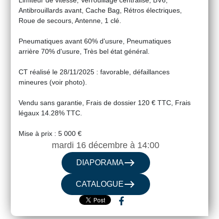
Limiteur de vitesse, Verrouillage centralisé, BV6,
Antibrouillards avant, Cache Bag, Rétros électriques,
Roue de secours, Antenne, 1 clé.
Pneumatiques avant 60% d'usure, Pneumatiques
arrière 70% d'usure, Très bel état général.
CT réalisé le 28/11/2025 : favorable, défaillances
mineures (voir photo).
Vendu sans garantie, Frais de dossier 120 € TTC, Frais
légaux 14.28% TTC.
Mise à prix : 5 000 €
mardi 16 décembre à 14:00
east
DIAPORAMA
east
CATALOGUE