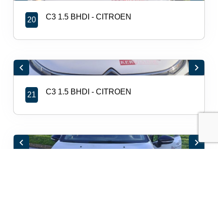
C3 1.5 BHDI - CITROEN
20
chevron_left
chevron_right
C3 1.5 BHDI - CITROEN
21
chevron_left
chevron_right
C3 1.5 BHDI - CITROEN
22
chevron_left
chevron_right