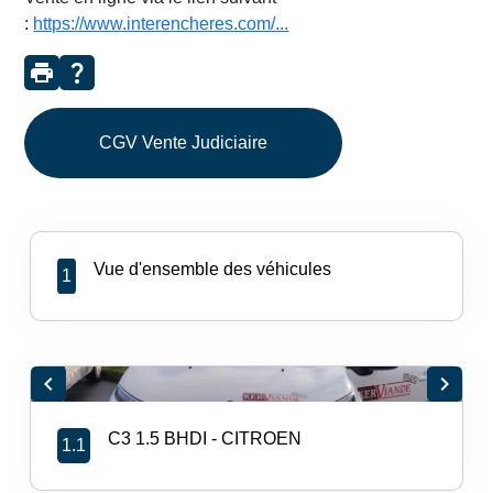
:
https://www.interencheres.com/...
print
question_mark
CGV Vente Judiciaire
Vue d'ensemble des véhicules
1
chevron_left
chevron_right
C3 1.5 BHDI - CITROEN
1.1