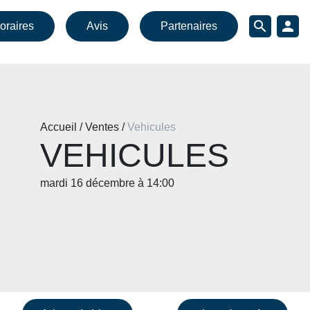
search
person
oraires
Avis
Partenaires
Accueil / Ventes /
Vehicules
VEHICULES
mardi 16 décembre à 14:00