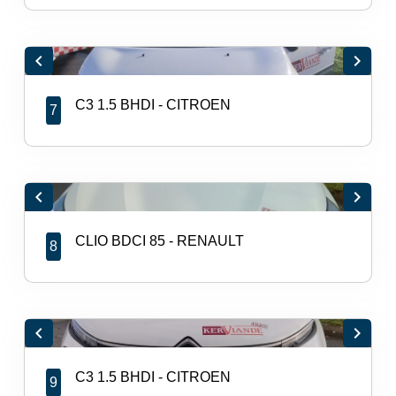
chevron_left
chevron_right
C3 1.5 BHDI - CITROEN
7
chevron_left
chevron_right
CLIO BDCI 85 - RENAULT
8
chevron_left
chevron_right
C3 1.5 BHDI - CITROEN
9