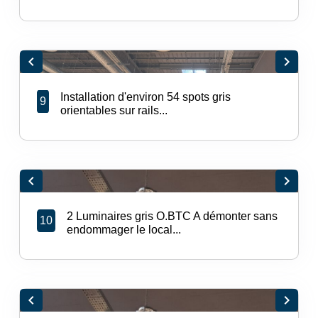
chevron_left
chevron_right
Installation d'environ 54 spots gris
9
orientables sur rails...
chevron_left
chevron_right
2 Luminaires gris O.BTC A démonter sans
10
endommager le local...
chevron_left
chevron_right