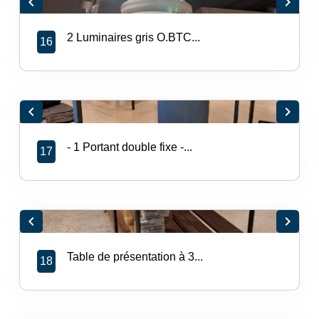
chevron_left
chevron_right
2 Luminaires gris O.BTC...
16
chevron_left
chevron_right
- 1 Portant double fixe -...
17
chevron_left
chevron_right
Table de présentation à 3...
18