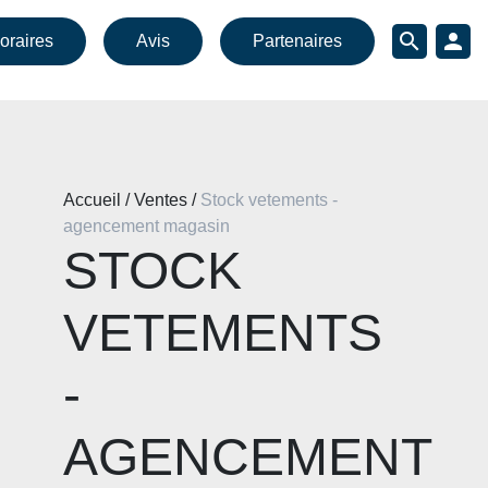
search
person
oraires
Avis
Partenaires
Accueil / Ventes /
Stock vetements -
agencement magasin
STOCK
VETEMENTS
-
AGENCEMENT