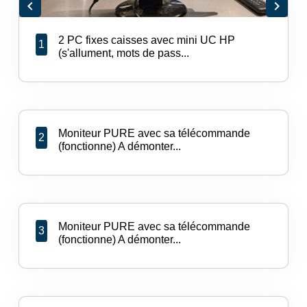
chevron_left
chevron_right
2 PC fixes caisses avec mini UC HP
1
(s'allument, mots de pass...
Moniteur PURE avec sa télécommande
2
(fonctionne) A démonter...
Moniteur PURE avec sa télécommande
3
(fonctionne) A démonter...