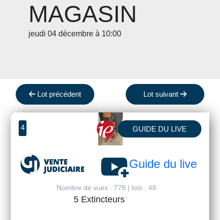
MAGASIN
jeudi 04 décembre à 10:00
Lot précédent
Lot suivant
4
GUIDE DU LIVE
youtube_activity
Guide du live
Nombre de vues : 778 | lots : 48
5 Extincteurs