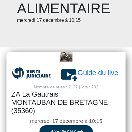
ALIMENTAIRE
mercredi 17 décembre à 10:15
youtube_activity
Guide du live
Nombre de vues : 2127 | lots : 232
ZA La Gautrais
MONTAUBAN DE BRETAGNE
(35360)
mercredi 17 décembre à 10:15
east
DIAPORAMA