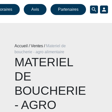
search
person
oraires
Avis
Partenaires
Accueil / Ventes /
Materiel de
boucherie - agro alimentaire
MATERIEL
DE
BOUCHERIE
- AGRO