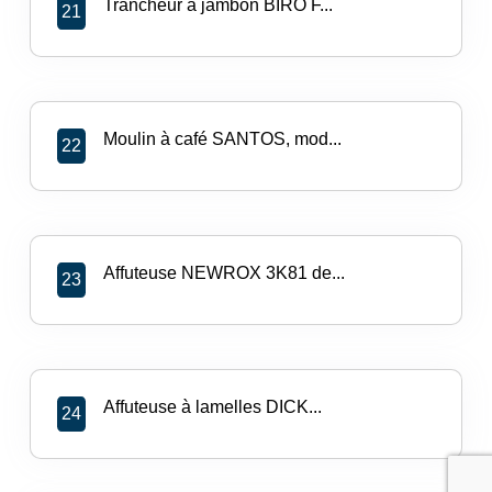
Trancheur à jambon BIRO F...
21
Moulin à café SANTOS, mod...
22
Affuteuse NEWROX 3K81 de...
23
Affuteuse à lamelles DICK...
24