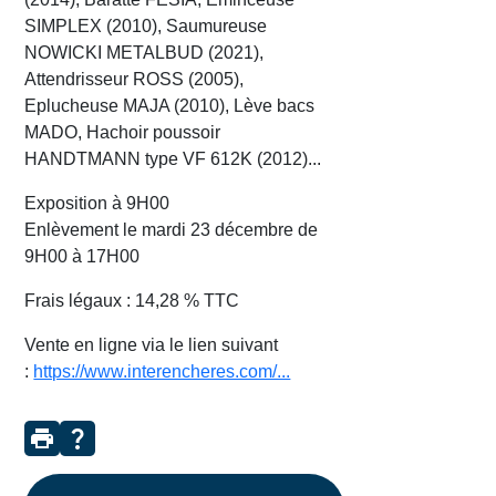
SIMPLEX (2010), Saumureuse
NOWICKI METALBUD (2021),
Attendrisseur ROSS (2005),
Eplucheuse MAJA (2010), Lève bacs
MADO, Hachoir poussoir
HANDTMANN type VF 612K (2012)...
Exposition à 9H00
Enlèvement le mardi 23 décembre de
9H00 à 17H00
Frais légaux : 14,28 % TTC
Vente en ligne via le lien suivant
:
https://www.interencheres.com/...
print
question_mark