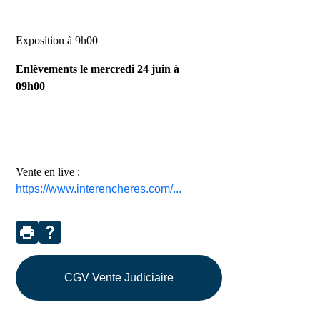
Exposition à 9h00
Enlèvements le mercredi 24 juin à
09h00
Vente en live :
https://www.interencheres.com/...
print
question_mark
CGV Vente Judiciaire