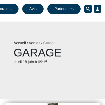
search
person
oraires
Avis
Partenaires
Accueil / Ventes /
Garage
GARAGE
jeudi 18 juin à 09:15