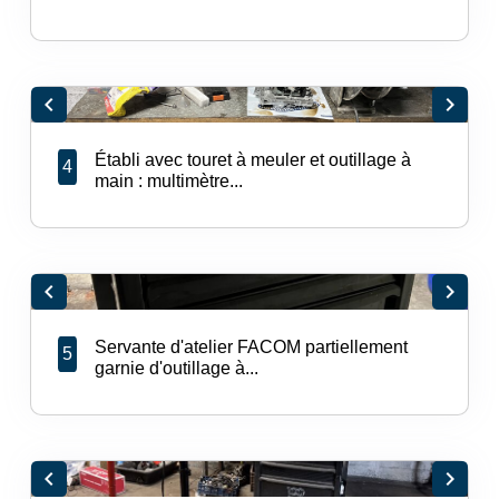
chevron_left
chevron_right
Établi avec touret à meuler et outillage à
4
main : multimètre...
chevron_left
chevron_right
Servante d'atelier FACOM partiellement
5
garnie d'outillage à...
chevron_left
chevron_right