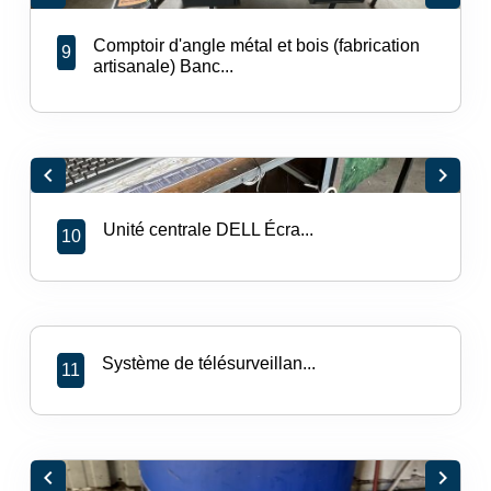
Comptoir d'angle métal et bois (fabrication
9
artisanale) Banc...
chevron_left
chevron_right
Unité centrale DELL Écra...
10
Système de télésurveillan...
11
chevron_left
chevron_right