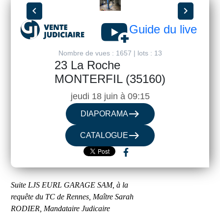
chevron_left
chevron_right
youtube_activity
Guide du live
Nombre de vues : 1657 | lots : 13
23 La Roche
MONTERFIL (35160)
jeudi 18 juin à 09:15
east
DIAPORAMA
east
CATALOGUE
Suite LJS EURL GARAGE SAM, à la
requête du TC de Rennes, Maître Sarah
RODIER, Mandataire Judicaire