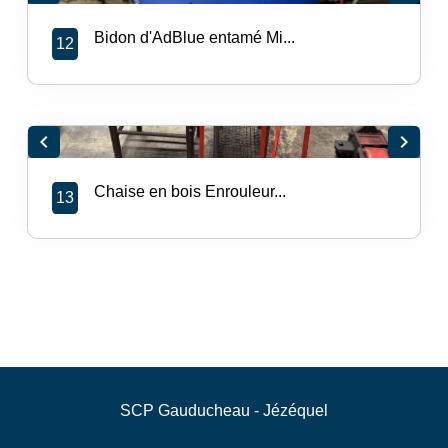
Bidon d'AdBlue entamé Mi...
12
chevron_left
chevron_right
Chaise en bois Enrouleur...
13
SCP Gauducheau - Jézéquel