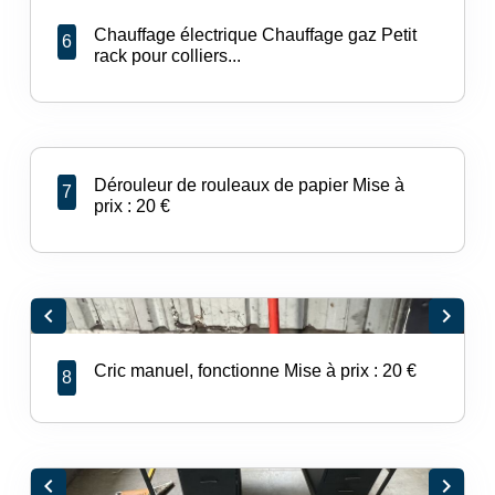
Chauffage électrique Chauffage gaz Petit
6
rack pour colliers...
Dérouleur de rouleaux de papier Mise à
7
prix : 20 €
chevron_left
chevron_right
Cric manuel, fonctionne Mise à prix : 20 €
8
chevron_left
chevron_right