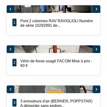
chevron_left
chevron_right
Pont 2 colonnes RAV RAVIGLIOLI Numéro
1
de série 10292891 de...
chevron_left
chevron_right
Vérin de fosse usagé FACOM Mise à prix :
2
60 €
chevron_left
chevron_right
3 enrouleurs d'air (BERNER, POPPSTAR)
3
A démonter sans endom...