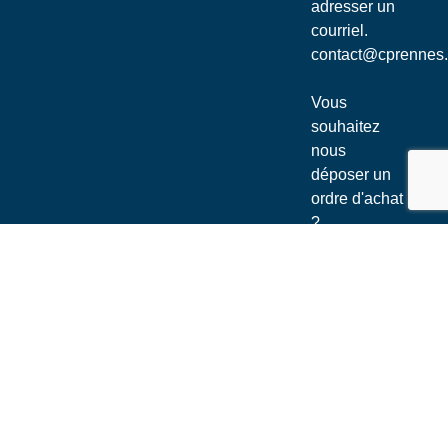
adresser un
courriel.
contact@cprennes
Vous
souhaitez
nous
déposer un
ordre d'achat
?
Appelez
nous au
02
30 96 36 33
2026 Agence 11H10
CGV
|
Mention légale
|
contact@cprennes.com
|
02 30 96 36 33
/
06 48 44 52 56